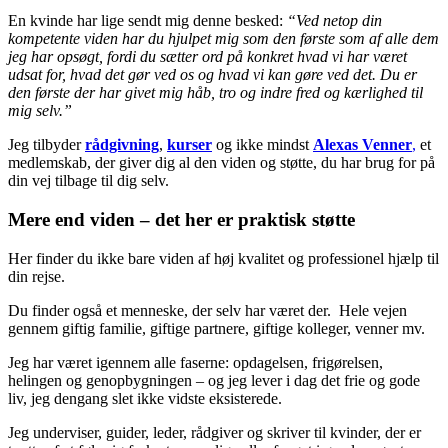
En kvinde har lige sendt mig denne besked:
“Ved netop din
kompetente viden har du hjulpet mig som den første som af alle dem
jeg har opsøgt, fordi du sætter ord på konkret hvad vi har været
udsat for, hvad det gør ved os og hvad vi kan gøre ved det. Du er
den første der har givet mig håb, tro og indre fred og kærlighed til
mig selv.”
Jeg tilbyder
rådgivning
,
kurser
og ikke mindst
Alexas Venner
,
et
medlemskab, der giver dig al den viden og støtte, du har brug for på
din vej tilbage til dig selv.
Mere end viden – det her er praktisk støtte
Her finder du ikke bare viden af høj kvalitet og professionel hjælp til
din rejse.
Du finder også et menneske, der selv har været der. Hele vejen
gennem giftig familie, giftige partnere, giftige kolleger, venner mv.
Jeg har været igennem alle faserne: opdagelsen, frigørelsen,
helingen og genopbygningen – og jeg lever i dag det frie og gode
liv, jeg dengang slet ikke vidste eksisterede.
Jeg underviser, guider, leder, rådgiver og skriver til kvinder, der er