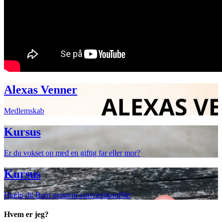
Alexas Venner
Medlemskab
Kursus
Er du vokset op med en giftig far eller mor?
Kursus
Hjælp dit Barn gennem samværskonflikt
Hvem er jeg?