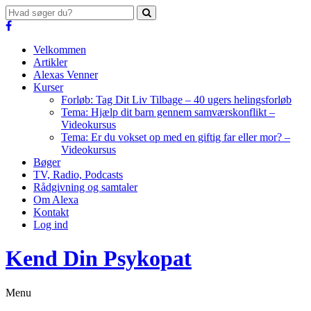
Velkommen
Artikler
Alexas Venner
Kurser
Forløb: Tag Dit Liv Tilbage – 40 ugers helingsforløb
Tema: Hjælp dit barn gennem samværskonflikt –
Videokursus
Tema: Er du vokset op med en giftig far eller mor? –
Videokursus
Bøger
TV, Radio, Podcasts
Rådgivning og samtaler
Om Alexa
Kontakt
Log ind
Kend Din Psykopat
Menu