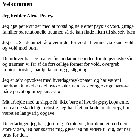
Velkommen
Jeg hedder Alexa Peary.
Jeg hjælper kvinder med at forstå og hele efter psykisk vold, giftige
familier og relationelle traumer, så de kan finde hjem til sig selv igen.
Jeg er US-uddannet rådgiver indenfor vold i hjemmet, seksuel vold
og vold mod børn.
Derudover har jeg mange års uddannelse inden for de psykiske sår
og traumer, vi får af de forskellige former for vold, overgreb,
kontrol, trusler, manipulation og gaslighting.
Jeg er selv opvokset med hverdagspsykopater, og har været i
nærkontakt med en del psykopater, narcissister og øvrige narrøve
både privat og arbejdsmæssigt.
Mit arbejde med at slippe fri, ikke bare af hverdagspsykopaterne,
men af de skadelige mønstre, jeg har fået indkodet undervejs, har
været en langvarig opgave.
De erfaringer, jeg har gjort mig på min vej, kombineret med den
store viden, jeg har skaffet mig, giver jeg nu videre til dig, der har
brug for den.