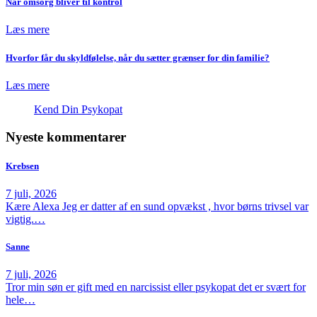
Når omsorg bliver til kontrol
Læs mere
Hvorfor får du skyldfølelse, når du sætter grænser for din familie?
Læs mere
Kend Din Psykopat
Nyeste kommentarer
Krebsen
7 juli, 2026
Kære Alexa Jeg er datter af en sund opvækst , hvor børns trivsel var
vigtig.…
Sanne
7 juli, 2026
Tror min søn er gift med en narcissist eller psykopat det er svært for
hele…