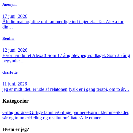
Anonym
17 juni, 2026
Åh din mail og dine ord rammer lige ind i hjertet... Tak Alexa for
din…
Bettina
12 juni, 2026
Hvor har du ret Alexa!! Som 17 årig blev jeg voldtaget. Som 35 årig
begyndte…
charlotte
11 juni, 2026
jeg er midt idet. er ude af relatonen,fysik er i gang terapi, om to år…
Kategorier
Giftig opførsel
Giftige familier
Giftige partnere
Børn i klemme
Skader,
sår og traumer
Heling og restitution
Citater
Alle emner
Hvem er jeg?