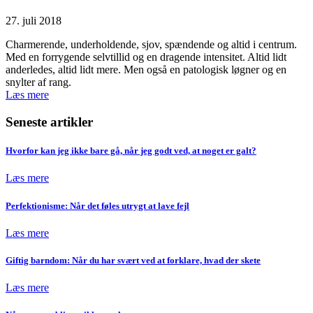
27. juli 2018
Charmerende, underholdende, sjov, spændende og altid i centrum.
Med en forrygende selvtillid og en dragende intensitet. Altid lidt
anderledes, altid lidt mere. Men også en patologisk løgner og en
snylter af rang.
Læs mere
Seneste artikler
Hvorfor kan jeg ikke bare gå, når jeg godt ved, at noget er galt?
Læs mere
Perfektionisme: Når det føles utrygt at lave fejl
Læs mere
Giftig barndom: Når du har svært ved at forklare, hvad der skete
Læs mere