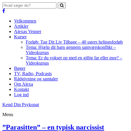
Velkommen
Artikler
Alexas Venner
Kurser
Forløb: Tag Dit Liv Tilbage – 40 ugers helingsforløb
Tema: Hjælp dit barn gennem samværskonflikt –
Videokursus
Tema: Er du vokset op med en giftig far eller mor? –
Videokursus
Bøger
TV, Radio, Podcasts
Rådgivning og samtaler
Om Alexa
Kontakt
Log ind
Kend Din Psykopat
Menu
”Parasitten” – en typisk narcissist