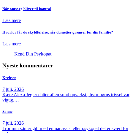
Når omsorg bliver til kontrol
Læs mere
Hvorfor får du skyldfølelse, når du sætter grænser for din familie?
Læs mere
Kend Din Psykopat
Nyeste kommentarer
Krebsen
7 juli, 2026
Kære Alexa Jeg er datter af en sund opvækst , hvor børns trivsel var
vigtig.…
Sanne
7 juli, 2026
Tror min søn er gift med en narcissist eller psykopat det er svært for