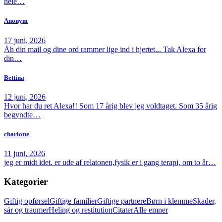
hele…
Anonym
17 juni, 2026
Åh din mail og dine ord rammer lige ind i hjertet... Tak Alexa for
din…
Bettina
12 juni, 2026
Hvor har du ret Alexa!! Som 17 årig blev jeg voldtaget. Som 35 årig
begyndte…
charlotte
11 juni, 2026
jeg er midt idet. er ude af relatonen,fysik er i gang terapi, om to år…
Kategorier
Giftig opførsel
Giftige familier
Giftige partnere
Børn i klemme
Skader,
sår og traumer
Heling og restitution
Citater
Alle emner