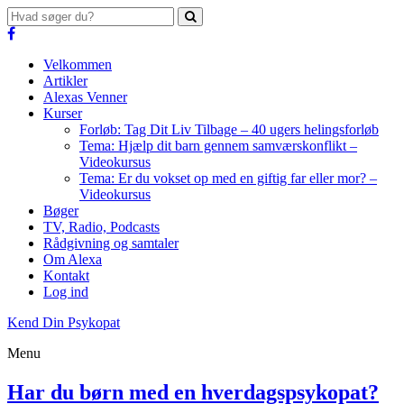
Velkommen
Artikler
Alexas Venner
Kurser
Forløb: Tag Dit Liv Tilbage – 40 ugers helingsforløb
Tema: Hjælp dit barn gennem samværskonflikt –
Videokursus
Tema: Er du vokset op med en giftig far eller mor? –
Videokursus
Bøger
TV, Radio, Podcasts
Rådgivning og samtaler
Om Alexa
Kontakt
Log ind
Kend Din Psykopat
Menu
Har du børn med en hverdagspsykopat?